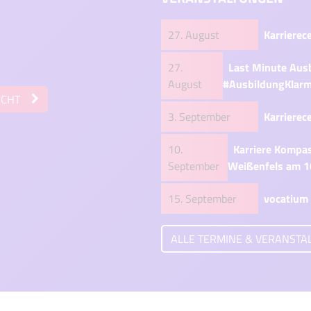
27. August
Karrierec
27.
Last Minute Aus
August
#AusbildungKlarm
ICHT
3. September
Karrierec
10.
Karriere Kompa
September
Weißenfels am 1
15. September
–
vocatium 
ALLE TERMINE & VERANST