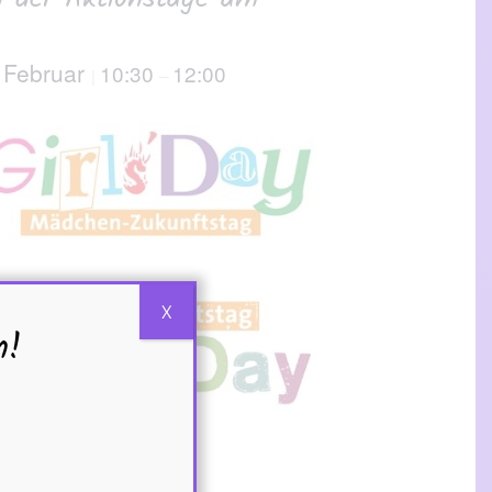
 Februar
10:30
12:00
|
–
X
n!