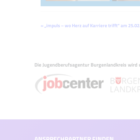
Veranstaltung-
«
„impuls – wo Herz auf Karriere trifft“ am 25.0
Navigation
Die Jugendberufsagentur Burgenlandkreis wird u
ANSPRECHPARTNER FINDEN