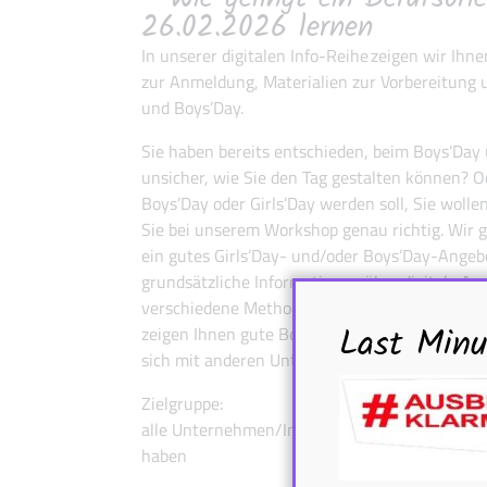
26.02.2026 lernen
In unserer digitalen Info-Reihe zeigen wir Ih
zur Anmeldung, Materialien zur Vorbereitung un
und Boys’Day.
Sie haben bereits entschieden, beim Boys’Day
unsicher, wie Sie den Tag gestalten können? Od
Boys’Day oder Girls’Day werden soll, Sie woll
Sie bei unserem Workshop genau richtig. Wir g
ein gutes Girls’Day- und/oder Boys’Day-Angebo
grundsätzliche Informationen über digitale An
verschiedene Methoden der digitalen Zusamme
Last Minu
zeigen Ihnen gute Beispiele von den vergange
sich mit anderen Unternehmen und Institutio
Zielgruppe:
alle Unternehmen/Institutionen, die noch nich
haben