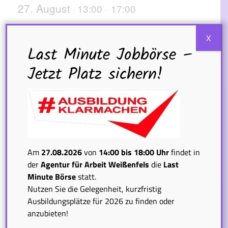
27. August
13:00
17:00
|
–
Beratungstermine sind nur nach vorheriger
X
Absprache mit der Karriereberatung möglich.
Last Minute Jobbörse –
Internet: www.bundeswehrkarriere.de
Kostenlose Hotline: 0800 / 980 08 80
Jetzt Platz sichern!
Agentur für Arbeit Naumburg
Bahnhofstraße 48
Naumburg
,
06618
Deutschland
Veranstaltung-
Am
27.08.2026
von
14:00 bis 18:00 Uhr
findet in
«
Karrierecenter der
Last Minute
der
Agentur für Arbeit Weißenfels
die
Last
Navigation
Bundeswehr
Ausbildungsbörse
Minute Börse
statt.
„Finde deine
Nutzen Sie die Gelegenheit, kurzfristig
Berufung!
Ausbildungsplätze für 2026 zu finden oder
#AusbildungKlarmachen“
anzubieten!
am 27.08.2026 in