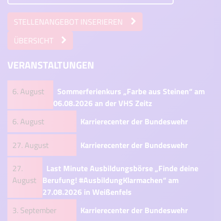
STELLENANGEBOT INSERIEREN
ÜBERSICHT
VERANSTALTUNGEN
6. August
Sommerferienkurs „Farbe aus Steinen“ am
06.08.2026 an der VHS Zeitz
6. August
Karrierecenter der Bundeswehr
27. August
Karrierecenter der Bundeswehr
27.
Last Minute Ausbildungsbörse „Finde deine
August
Berufung! #AusbildungKlarmachen“ am
27.08.2026 in Weißenfels
3. September
Karrierecenter der Bundeswehr