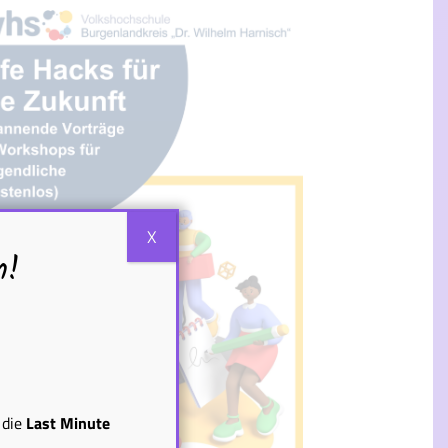
X
n!
die
Last Minute