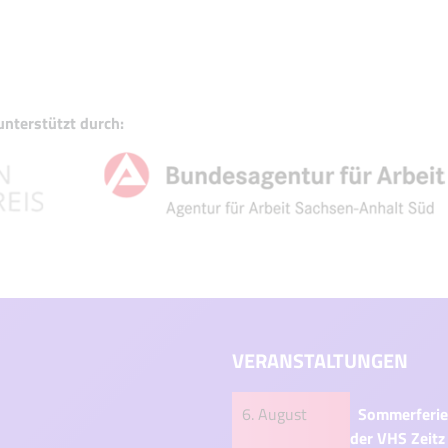
nterstützt durch:
VERANSTALTUNGEN
6. August
Sommerferie
der VHS Zeitz